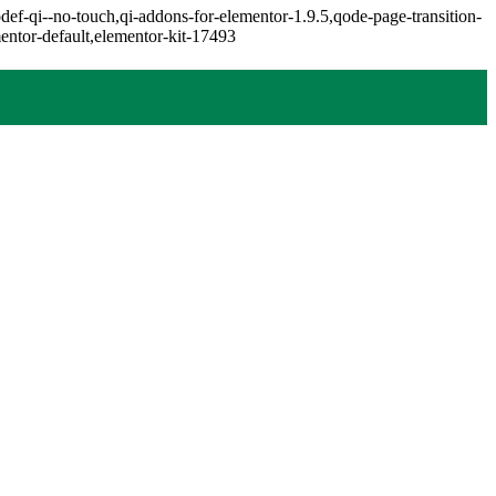
def-qi--no-touch,qi-addons-for-elementor-1.9.5,qode-page-transition-
ntor-default,elementor-kit-17493