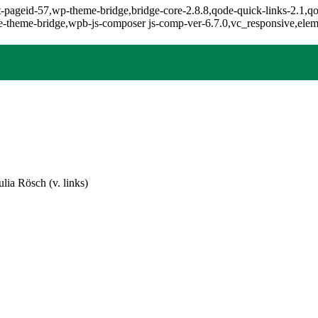
t-pageid-57,wp-theme-bridge,bridge-core-2.8.8,qode-quick-links-2.1,qo
-theme-bridge,wpb-js-composer js-comp-ver-6.7.0,vc_responsive,eleme
lia Rösch (v. links)