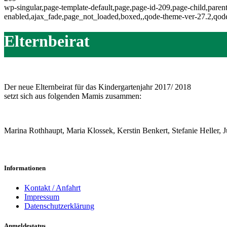
wp-singular,page-template-default,page,page-id-209,page-child,paren
enabled,ajax_fade,page_not_loaded,boxed,,qode-theme-ver-27.2,qode
Elternbeirat
Home
>
Information
>
Elternbeirat
Der neue Elternbeirat für das Kindergartenjahr 2017/ 2018
setzt sich aus folgenden Mamis zusammen:
Marina Rothhaupt, Maria Klossek, Kerstin Benkert, Stefanie Heller, Ju
Informationen
Kontakt / Anfahrt
Impressum
Datenschutzerklärung
Anmeldestatus