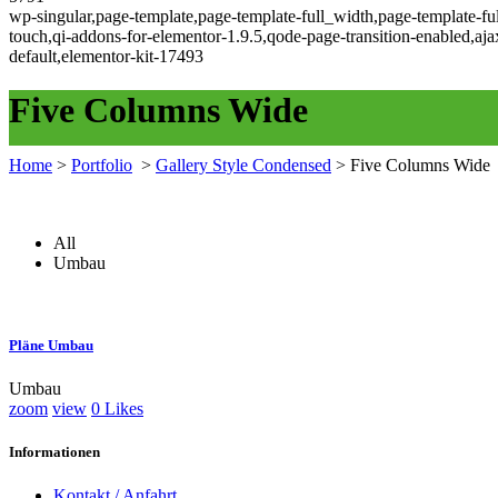
wp-singular,page-template,page-template-full_width,page-template-fu
touch,qi-addons-for-elementor-1.9.5,qode-page-transition-enabled,a
default,elementor-kit-17493
Five Columns Wide
Home
>
Portfolio
>
Gallery Style Condensed
>
Five Columns Wide
All
Umbau
Pläne Umbau
Umbau
zoom
view
0
Likes
Informationen
Kontakt / Anfahrt