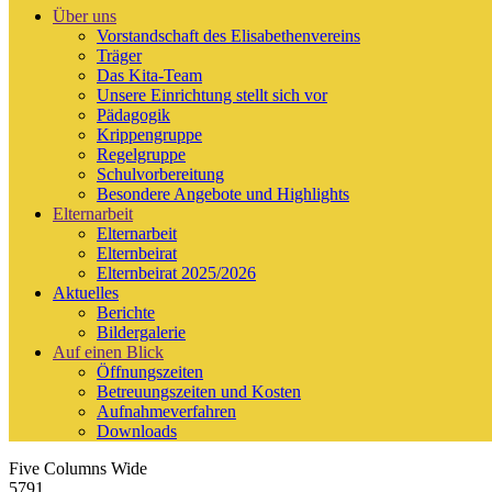
Über uns
Vorstandschaft des Elisabethenvereins
Träger
Das Kita-Team
Unsere Einrichtung stellt sich vor
Pädagogik
Krippengruppe
Regelgruppe
Schulvorbereitung
Besondere Angebote und Highlights
Elternarbeit
Elternarbeit
Elternbeirat
Elternbeirat 2025/2026
Aktuelles
Berichte
Bildergalerie
Auf einen Blick
Öffnungszeiten
Betreuungszeiten und Kosten
Aufnahmeverfahren
Downloads
Five Columns Wide
5791