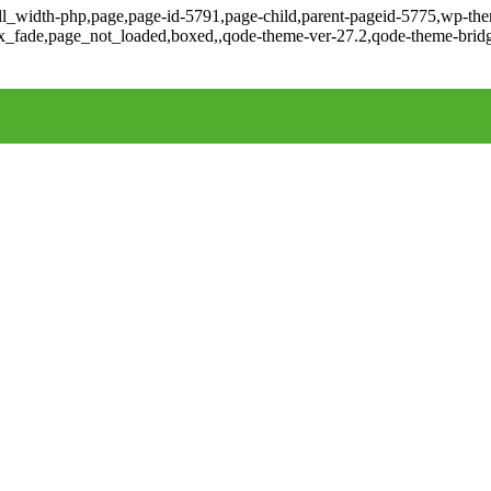
ll_width-php,page,page-id-5791,page-child,parent-pageid-5775,wp-them
jax_fade,page_not_loaded,boxed,,qode-theme-ver-27.2,qode-theme-brid