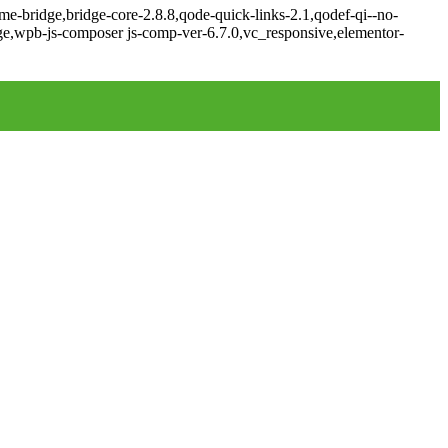
e-bridge,bridge-core-2.8.8,qode-quick-links-2.1,qodef-qi--no-
ge,wpb-js-composer js-comp-ver-6.7.0,vc_responsive,elementor-