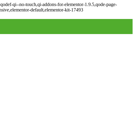
,qodef-qi--no-touch,qi-addons-for-elementor-1.9.5,qode-page-
sive,elementor-default,elementor-kit-17493