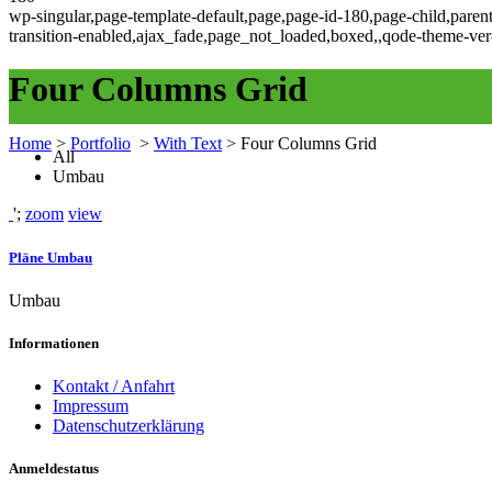
wp-singular,page-template-default,page,page-id-180,page-child,paren
transition-enabled,ajax_fade,page_not_loaded,boxed,,qode-theme-ver
Four Columns Grid
Home
>
Portfolio
>
With Text
>
Four Columns Grid
All
Umbau
';
zoom
view
Pläne Umbau
Umbau
Informationen
Kontakt / Anfahrt
Impressum
Datenschutzerklärung
Anmeldestatus