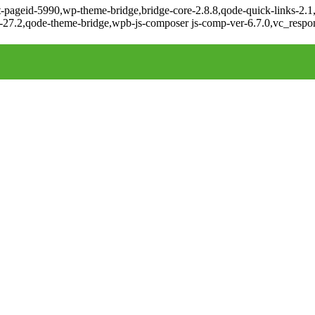
t-pageid-5990,wp-theme-bridge,bridge-core-2.8.8,qode-quick-links-2.1
-27.2,qode-theme-bridge,wpb-js-composer js-comp-ver-6.7.0,vc_respon