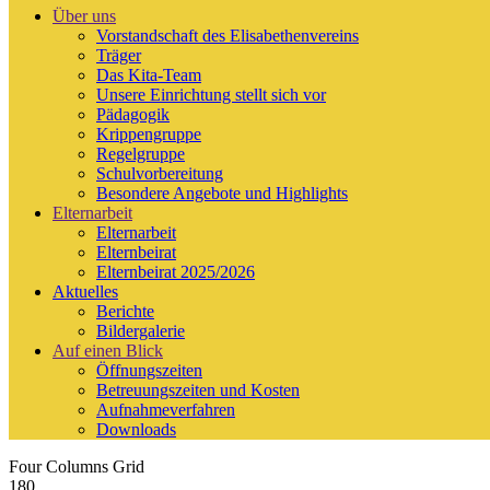
Über uns
Vorstandschaft des Elisabethenvereins
Träger
Das Kita-Team
Unsere Einrichtung stellt sich vor
Pädagogik
Krippengruppe
Regelgruppe
Schulvorbereitung
Besondere Angebote und Highlights
Elternarbeit
Elternarbeit
Elternbeirat
Elternbeirat 2025/2026
Aktuelles
Berichte
Bildergalerie
Auf einen Blick
Öffnungszeiten
Betreuungszeiten und Kosten
Aufnahmeverfahren
Downloads
Four Columns Grid
180