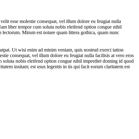
 velit esse molestie consequat, vel illum dolore eu feugiat nulla
i. Nam liber tempor cum soluta nobis eleifend option congue nihil
 lectorum. Mirum est notare quam littera gothica, quam nunc
utpat. Ut wisi enim ad minim veniam, quis nostrud exerci tation
tie consequat, vel illum dolore eu feugiat nulla facilisis at vero eros
cum soluta nobis eleifend option congue nihil imperdiet doming id quod
atem insitam; est usus legentis in iis qui facit eorum claritatem est