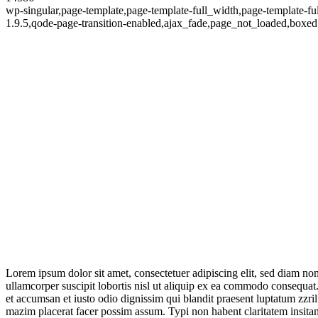
wp-singular,page-template,page-template-full_width,page-template-fu
1.9.5,qode-page-transition-enabled,ajax_fade,page_not_loaded,boxed
Lorem ipsum dolor sit amet, consectetuer adipiscing elit, sed diam n
ullamcorper suscipit lobortis nisl ut aliquip ex ea commodo consequat. D
et accumsan et iusto odio dignissim qui blandit praesent luptatum zzri
mazim placerat facer possim assum. Typi non habent claritatem insitam; 