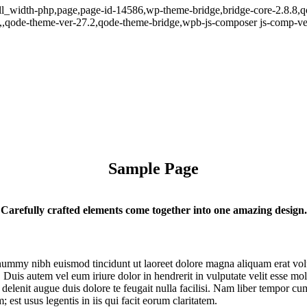
ll_width-php,page,page-id-14586,wp-theme-bridge,bridge-core-2.8.8,qo
,,qode-theme-ver-27.2,qode-theme-bridge,wpb-js-composer js-comp-ver
Sample Page
Carefully crafted elements come together into one amazing design.
onummy nibh euismod tincidunt ut laoreet dolore magna aliquam erat vol
uis autem vel eum iriure dolor in hendrerit in vulputate velit esse moles
l delenit augue duis dolore te feugait nulla facilisi. Nam liber tempor 
est usus legentis in iis qui facit eorum claritatem.