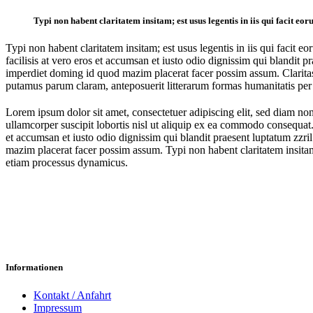
Typi non habent claritatem insitam; est usus legentis in iis qui facit eo
Typi non habent claritatem insitam; est usus legentis in iis qui facit e
facilisis at vero eros et accumsan et iusto odio dignissim qui blandit p
imperdiet doming id quod mazim placerat facer possim assum. Clarita
putamus parum claram, anteposuerit litterarum formas humanitatis per
Uncovering Header
Lorem ipsum dolor sit amet, consectetuer adipiscing elit, sed diam n
ullamcorper suscipit lobortis nisl ut aliquip ex ea commodo consequat. D
et accumsan et iusto odio dignissim qui blandit praesent luptatum zzri
mazim placerat facer possim assum. Typi non habent claritatem insitam; e
etiam processus dynamicus.
Informationen
Kontakt / Anfahrt
Impressum