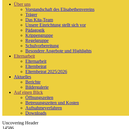
Über uns
Vorstandschaft des Elisabethenvereins
Träger
Das Kita-Team
Unsere Einrichtung stellt sich vor
Pädagogik
Krippengruppe
Regelgruppe
Schulvorbereitung
Besondere Angebote und Highlights
Elternarbeit
Elternarbeit
Elternbeirat
Elternbeirat 2025/2026
Aktuelles
Berichte
Bildergalerie
Auf einen Blick
Öffnungszeiten
Betreuungszeiten und Kosten
Aufnahmeverfahren
Downloads
Uncovering Header
14586