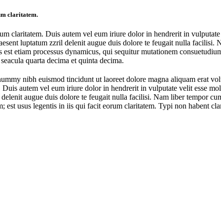
rum claritatem.
orum claritatem. Duis autem vel eum iriure dolor in hendrerit in vulputate
raesent luptatum zzril delenit augue duis dolore te feugait nulla facilis
s est etiam processus dynamicus, qui sequitur mutationem consuetudium
 seacula quarta decima et quinta decima.
onummy nibh euismod tincidunt ut laoreet dolore magna aliquam erat vol
uis autem vel eum iriure dolor in hendrerit in vulputate velit esse moles
l delenit augue duis dolore te feugait nulla facilisi. Nam liber tempor 
st usus legentis in iis qui facit eorum claritatem. Typi non habent clarit