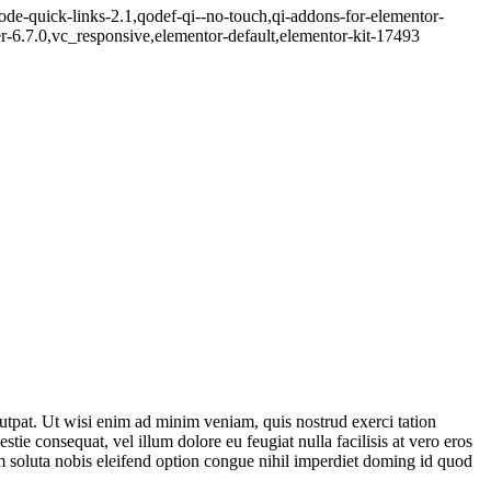
de-quick-links-2.1,qodef-qi--no-touch,qi-addons-for-elementor-
-6.7.0,vc_responsive,elementor-default,elementor-kit-17493
utpat. Ut wisi enim ad minim veniam, quis nostrud exerci tation
tie consequat, vel illum dolore eu feugiat nulla facilisis at vero eros
cum soluta nobis eleifend option congue nihil imperdiet doming id quod