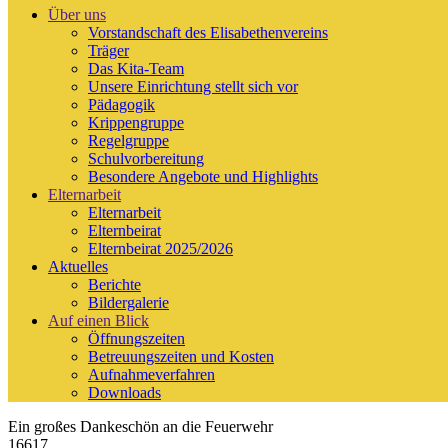
Über uns
Vorstandschaft des Elisabethenvereins
Träger
Das Kita-Team
Unsere Einrichtung stellt sich vor
Pädagogik
Krippengruppe
Regelgruppe
Schulvorbereitung
Besondere Angebote und Highlights
Elternarbeit
Elternarbeit
Elternbeirat
Elternbeirat 2025/2026
Aktuelles
Berichte
Bildergalerie
Auf einen Blick
Öffnungszeiten
Betreuungszeiten und Kosten
Aufnahmeverfahren
Downloads
Ein großes Dankeschön an die Feuerwehr
16617