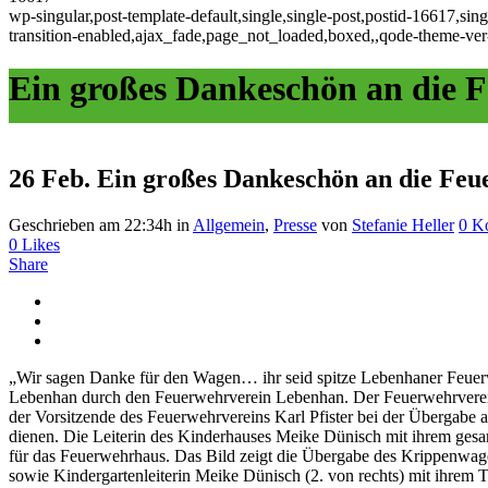
wp-singular,post-template-default,single,single-post,postid-16617,si
transition-enabled,ajax_fade,page_not_loaded,boxed,,qode-theme-ver
Ein großes Dankeschön an die 
26 Feb.
Ein großes Dankeschön an die Feu
Geschrieben am 22:34h
in
Allgemein
,
Presse
von
Stefanie Heller
0 K
0
Likes
Share
„Wir sagen Danke für den Wagen… ihr seid spitze Lebenhaner Feuerw
Lebenhan durch den Feuerwehrverein Lebenhan. Der Feuerwehrverein
der Vorsitzende des Feuerwehrvereins Karl Pfister bei der Übergabe 
dienen. Die Leiterin des Kinderhauses Meike Dünisch mit ihrem ges
für das Feuerwehrhaus. Das Bild zeigt die Übergabe des Krippenwag
sowie Kindergartenleiterin Meike Dünisch (2. von rechts) mit ihrem