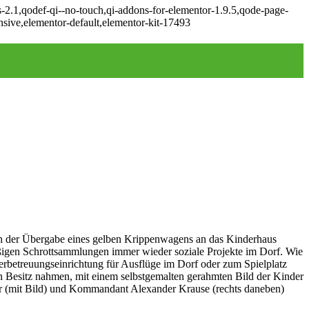
s-2.1,qodef-qi--no-touch,qi-addons-for-elementor-1.9.5,qode-page-
sive,elementor-default,elementor-kit-17493
ch der Übergabe eines gelben Krippenwagens an das Kinderhaus
igen Schrottsammlungen immer wieder soziale Projekte im Dorf. Wie
erbetreuungseinrichtung für Ausflüge im Dorf oder zum Spielplatz
 Besitz nahmen, mit einem selbstgemalten gerahmten Bild der Kinder
er (mit Bild) und Kommandant Alexander Krause (rechts daneben)