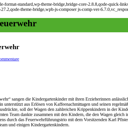
ngle-format-standard,wp-theme-bridge,bridge-core-2.8.8,qode-quick-link
-27.2,qode-theme-bridge,wpb-js-composer js-comp-ver-6.7.0,vc_respon
Feuerwehr
erwehr
ommentare
ehr“ sangen die Kindergartenkinder mit ihren Erzieherinnen anlässli
 unterstützt aus Erlösen von Kaffeenachmittagen und seinen regelmäß
ausdrückte, soll der Wagen den zahlreichen Krippenkindern in der Kind
amten Team dankte zusammen mit den Kindern, die den Wagen gleich in
ens durch das Feuerwehrführungstrio mit dem Vorsitzenden Karl Pfist
 Team und einigen Kindergartenkindern.